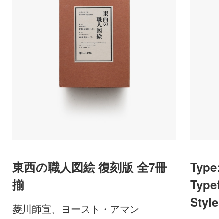
東西の職人図絵 復刻版 全7冊
Type:
揃
Type
Style
菱川師宣、ヨースト・アマン