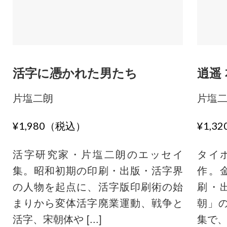
活字に憑かれた男たち
逍遥
片塩二朗
片塩
¥1,980（税込）
¥1,3
活字研究家・片塩二朗のエッセイ
タイ
集。昭和初期の印刷・出版・活字界
作。
の人物を起点に、活字版印刷術の始
刷・
まりから変体活字廃業運動、戦争と
朝」
活字、宋朝体や [...]
集で、吉