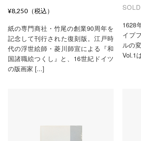
SOLD
¥8,250（税込）
162
紙の専門商社・竹尾の創業90周年を
イプ
記念して刊行された復刻版。江戸時
ルの
代の浮世絵師・菱川師宣による『和
Vol.1
国諸職絵つくし』と、16世紀ドイツ
の版画家 [...]