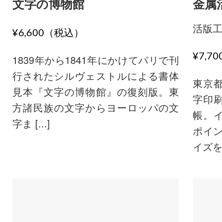
文字の博物館
金属
活版
¥6,600（税込）
¥7,7
1839年から1841年にかけてパリで刊
行されたシルヴェストルによる書体
東京
見本『文字の博物館』の復刻版。東
字印
方諸民族の文字からヨーロッパの文
帳。
字ま [...]
ポイン
イズを [