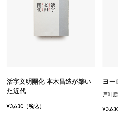
活字文明開化 本木昌造が築い
ヨー
た近代
戸叶
¥3,630（税込）
¥3,6