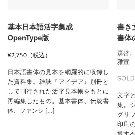
基本日本語活字集成
書き
OpenType版
書体
森啓
¥2,750（税込）
雅宣
日本語書体の見本を網羅的に収録し
SOLD
た資料集。雑誌『アイデア』別冊と
して刊行された活字見本帳をもとに
文字
再編集したもの。基本書体、伝統書
集。
体、ファンシ [...]
グリ
印刷
観する。