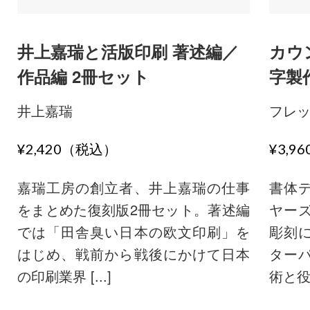
井上嘉瑞と活版印刷 著述編／
カウ
作品編 2冊セット
字製
井上嘉瑞
フレ
¥2,420（税込）
¥3,9
嘉瑞工房の創立者、井上嘉瑞の仕事
書体
をまとめた復刻版2冊セット。著述編
ヤー
では「田舎臭い日本の欧文印刷」を
彫刻
はじめ、戦前から戦後にかけて日本
ター
の印刷業界 [...]
術と役割