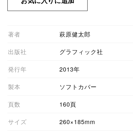
01著者
萩原健太郎
03出版社
グラフィック社
05発行年
2013年
06製本
ソフトカバー
07頁数
160頁
08サイズ
260×185mm