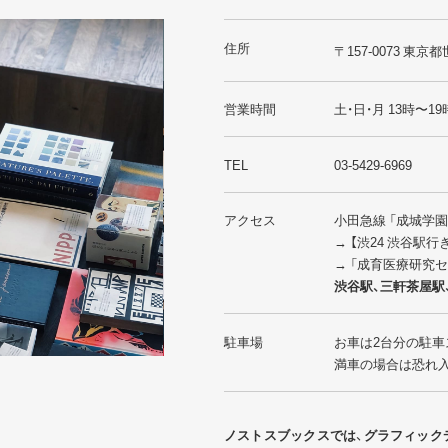
住所
〒157-0073 東京都
営業時間
土・日・月 13時〜19
TEL
03-5429-6969
アクセス
小田急線 「成城学
→ 【渋24 渋谷駅
→ 「成育医療研究
渋谷駅、三軒茶屋駅
駐車場
お車は2台分の駐車
満車の場合は恐れ
ノストスブックスでは、グラフィック