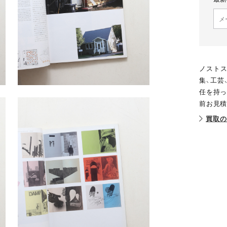
ノストス
集、工芸
任を持っ
前お見積
買取の