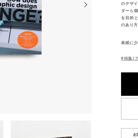
のデザイ
ダーら個
を目的
のあり方
表紙に少
特集 |