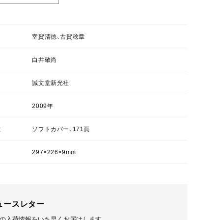
室賀清徳、古賀稔章
白井敬尚
誠文堂新光社
2009年
数
ソフトカバー、171頁
297×226×9mm
ュースレター
の入荷情報をいち早くお届けします。