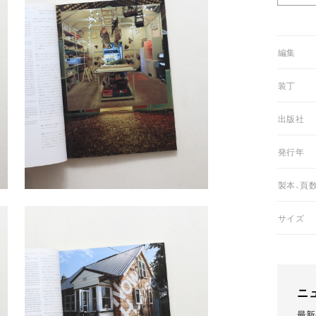
01編集
02装丁
03出版社
05発行年
06製本、頁
07サイズ
ニ
最新