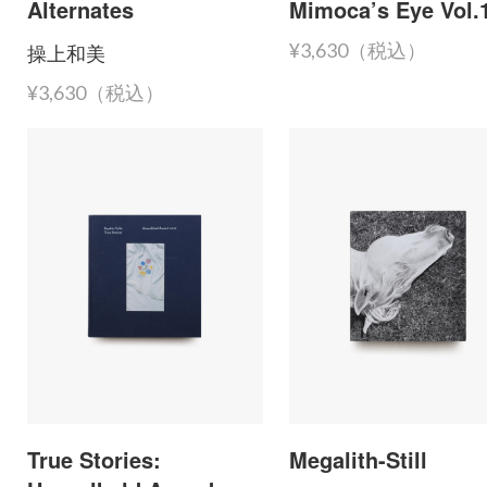
Alternates
Mimoca’s Eye Vol.
操上和美
¥3,630（税込）
¥3,630（税込）
True Stories:
Megalith-Still