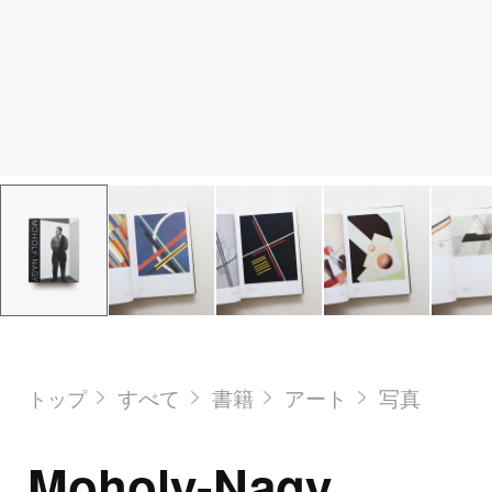
すべて
書籍
アート
写真
トップ
Moholy-Nagy