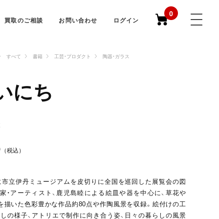
0
買取のご相談
お問い合わせ
ログイン
すべて
書籍
工芸・プロダクト
陶器・ガラス
いにち
睦
0
（税込）
年に市立伊丹ミュージアムを皮切りに全国を巡回した展覧会の図
家・アーティスト、鹿児島睦による絵皿や器を中心に、草花や
を描いた色彩豊かな作品約80点や作陶風景を収録。絵付けの工
しの様子、アトリエで制作に向き合う姿、日々の暮らしの風景