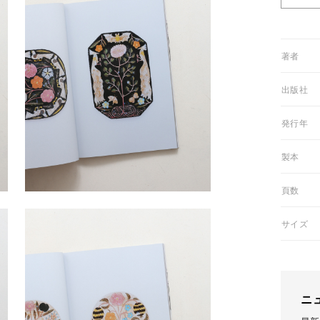
01著者
03出版社
05発行年
06製本
07頁数
08サイズ
ニ