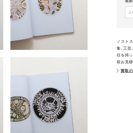
最新
ノストス
集、工芸
任を持っ
前お見積
買取の