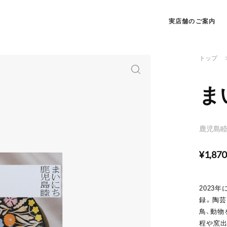
実店舗のご案内
トップ
ま
鹿児島
¥1,87
2023
録。陶芸
鳥、動物
程や窯出