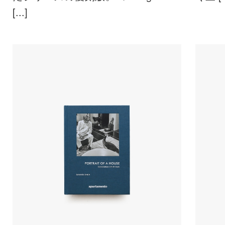
[...]