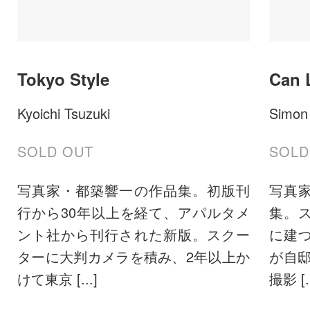
Tokyo Style
Can 
Kyoichi Tsuzuki
Simon
SOLD OUT
SOLD
写真家・都築響一の作品集。初版刊
写真
行から30年以上を経て、アパルタメ
集。
ント社から刊行された新版。スクー
に建
ターに大判カメラを積み、2年以上か
が自邸
けて東京 [...]
撮影 [..