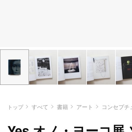
すべて
書籍
アート
コンセプチ
トップ
Yes オノ・ヨーコ展