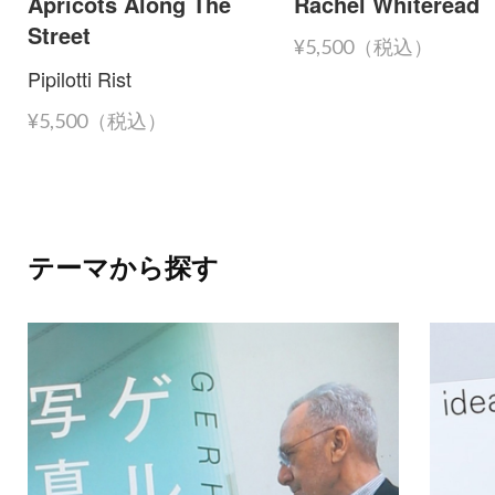
Apricots Along The
Rachel Whiteread
Street
¥5,500（税込）
Pipilotti Rist
¥5,500（税込）
テーマから探す