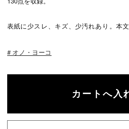
130点を収録。
表紙に少スレ、キズ、少汚れあり。本
オノ・ヨーコ