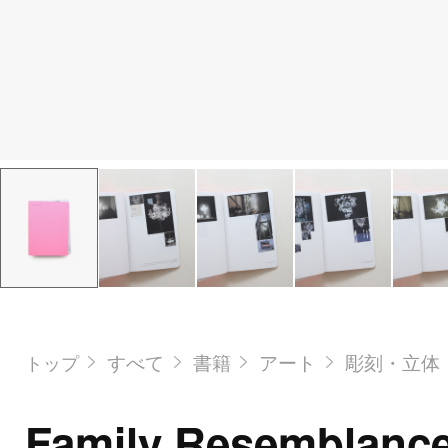
すべて
書籍
アート
彫刻・立体
トップ
Family Resemblanc