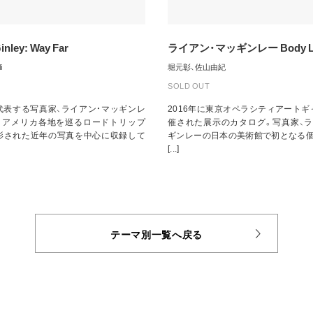
nley: Way Far
ライアン・マッギンレー Body L
i
堀元彰、佐山由紀
SOLD OUT
代表する写真家、ライアン・マッギンレ
2016年に東京オペラシティアート
。アメリカ各地を巡るロードトリップ
催された展示のカタログ。写真家、ラ
影された近年の写真を中心に収録して
ギンレーの日本の美術館で初となる個
[...]
テーマ別一覧へ戻る