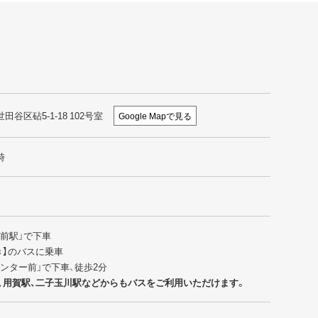
世田谷区砧5-1-18 102号室
Google Mapで見る
時
園前駅」で下車
行き】のバスに乗車
センター前」で下車、徒歩2分
、用賀駅、二子玉川駅などからもバスをご利用いただけます。