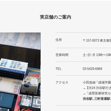
実店舗のご案内
住所
〒157-0073 東京都
営業時間
土・日・月 13時〜19
TEL
03-5429-6969
アクセス
小田急線 「成城学
→ 【渋24 渋谷駅
→ 「成育医療研究
渋谷駅、三軒茶屋駅