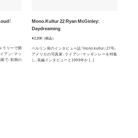
oud！
Mono.Kultur 22 Ryan McGinley:
Daydreaming
¥2,200（税込）
ギャラリーで開
ベルリン発のインタビュー誌『mono.kultur』27号。
イアン・マッ
アメリカの写真家、ライアン・マッギンレーを特集
展で、初期の
し、長編インタビューと1999年か [...]