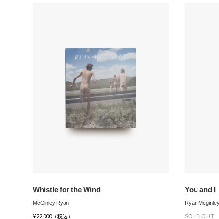
Whistle for the Wind
You and I
McGinley Ryan
Ryan Mcginle
SOLD OUT
¥22,000（税込）