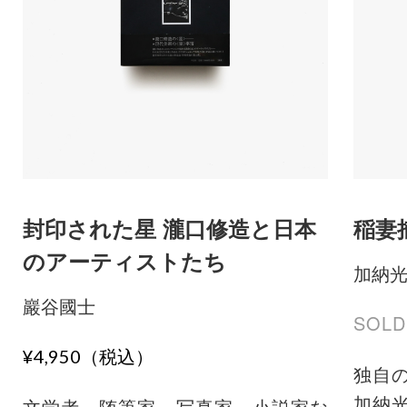
封印された星 瀧口修造と日本
稲妻
のアーティストたち
加納
巖谷國士
SOLD
¥4,950（税込）
独自
加納
文学者、随筆家、写真家、小説家な