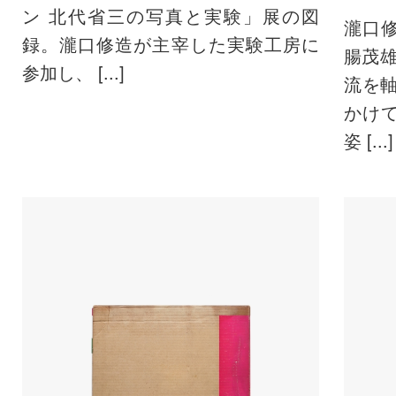
ン 北代省三の写真と実験」展の図
瀧口
録。瀧口修造が主宰した実験工房に
腸茂
参加し、 [...]
流を軸
かけ
姿 [...]