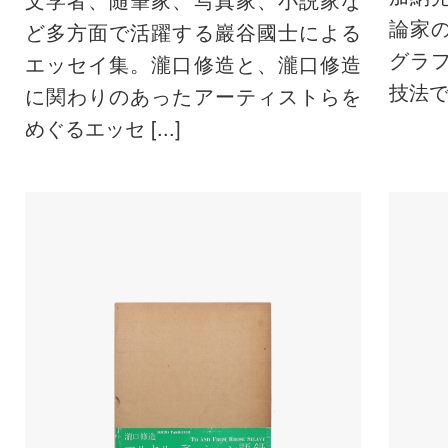
論家
ど多方面で活躍する巖谷國士による
グラ
エッセイ集。瀧口修造と、瀧口修造
技法で制
に関わりのあったアーティストらを
めぐるエッセ [...]