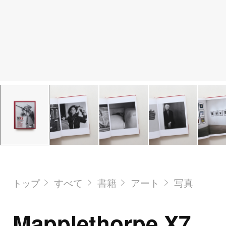
すべて
書籍
アート
写真
トップ
Mapplethorpe X7