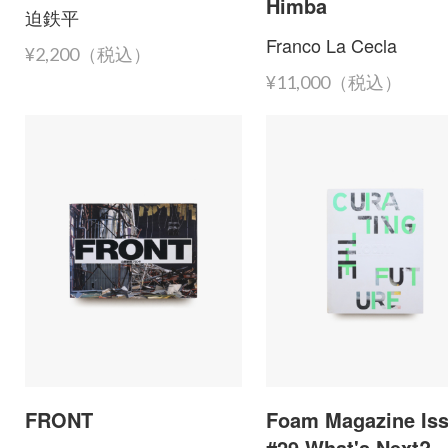
Himba
迫鉄平
Franco La Cecla
¥2,200（税込）
¥11,000（税込）
FRONT
Foam Magazine Is
#29 What's Next?