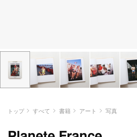
すべて
書籍
アート
写真
トップ
Planete France