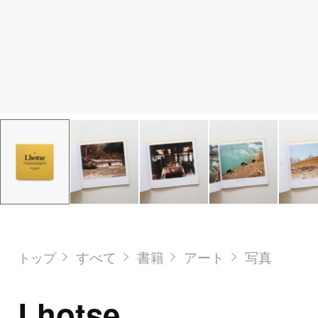
すべて
書籍
アート
写真
トップ
Lhotse