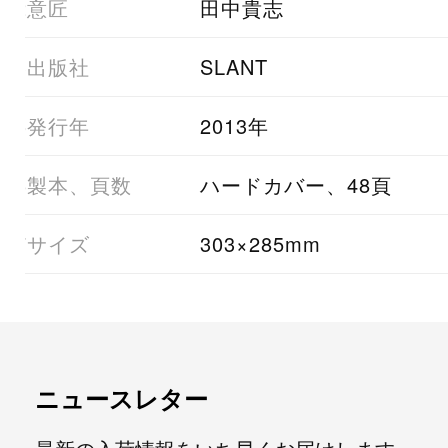
02意匠
田中貴志
03出版社
SLANT
05発行年
2013年
06製本、頁数
ハードカバー、48頁
07サイズ
303×285mm
ニュースレター