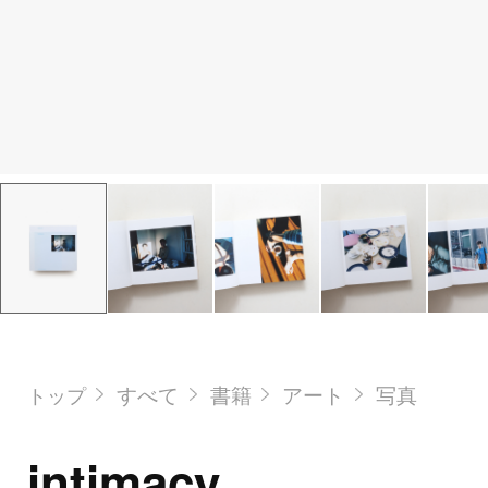
すべて
書籍
アート
写真
トップ
intimacy