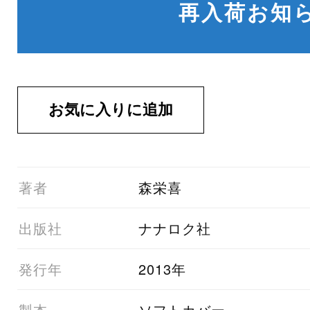
再入荷お知
01著者
森栄喜
03出版社
ナナロク社
05発行年
2013年
06製本
ソフトカバー