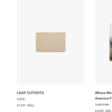
LEAF CUTOUTS
Where We 
America F
古賀充
Judith Keller
¥1,650（税込）
¥6,600（税