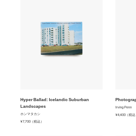
Hyper Ballad: Icelandic Suburban
Photogra
Landscapes
Irving Penn
ホンマタカシ
¥4,400（税
¥7,700（税込）