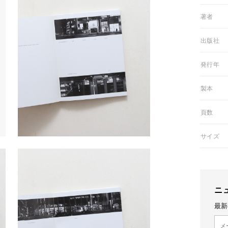
01著者
03出版社
05発行年
06製本
07頁数
08サイズ
ニ
最新