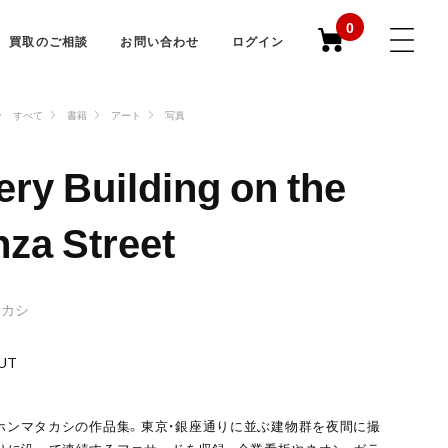
0
買取のご相談
お問い合わせ
ログイン
すべて
書籍
アート
写真
ery Building on the
nza Street
タカシ
UT
ホンマタカシの作品集。東京・銀座通りに並ぶ建物群を夜間に撮