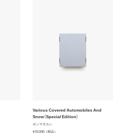
Various Covered Automobiles And
Snow（Special Edition）
ホンマタカシ
¥33,000（税込）