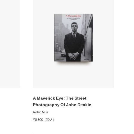
A Maverick Eye: The Street
Photography Of John Deakin
Robin Muir
¥8,800（税込）