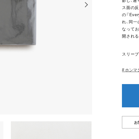
影し、通
ス面の反
の『Ever
れ、同一
なってお
開される
スリーブ
ホンマ