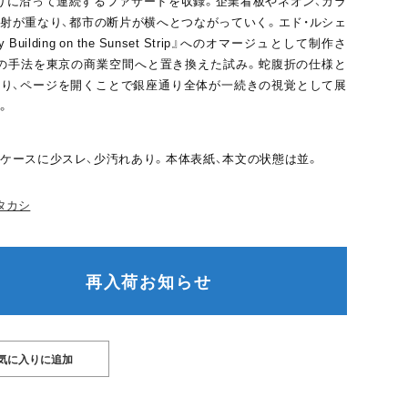
りに沿って連続するファサードを収録。企業看板やネオン、ガラ
射が重なり、都市の断片が横へとつながっていく。エド・ルシェ
y Building on the Sunset Strip』へのオマージュとして制作さ
の手法を東京の商業空間へと置き換えた試み。蛇腹折の仕様と
り、ページを開くことで銀座通り全体が一続きの視覚として展
。
ケースに少スレ、少汚れあり。本体表紙、本文の状態は並。
タカシ
再入荷お知らせ