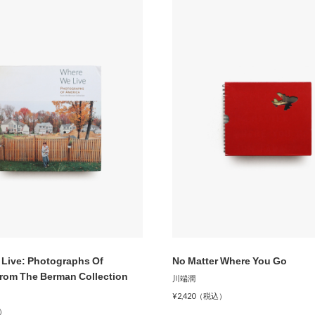
Live: Photographs Of
No Matter Where You Go
rom The Berman Collection
川端潤
¥2,420（税込）
込）