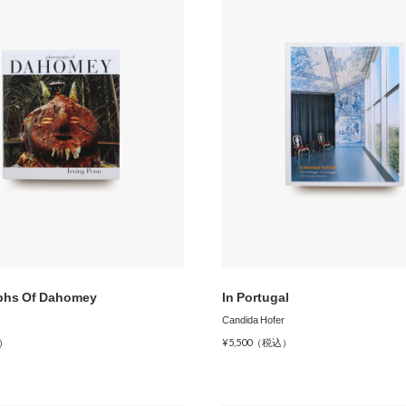
phs Of Dahomey
In Portugal
Candida Hofer
込）
¥5,500（税込）