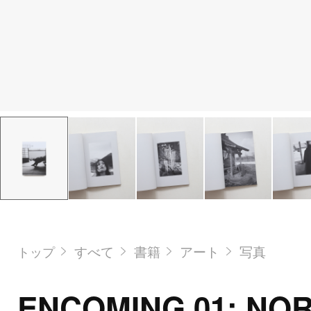
すべて
書籍
アート
写真
トップ
ENCOMING 01: NO