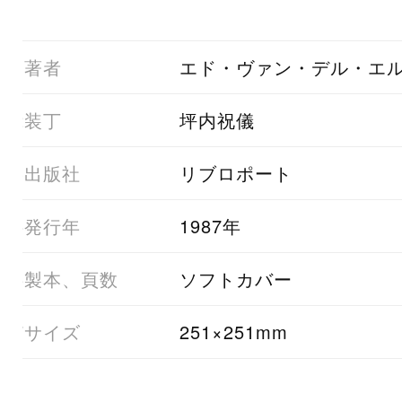
01著者
エド・ヴァン・デル・エ
02装丁
坪内祝儀
03出版社
リブロポート
05発行年
1987年
06製本、頁数
ソフトカバー
07サイズ
251×251mm