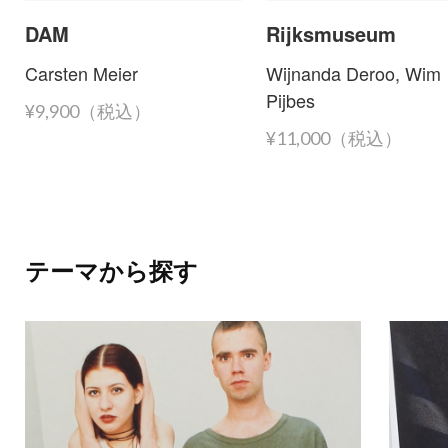
DAM
Rijksmuseum
Carsten Meier
Wijnanda Deroo, Wim
Pijbes
¥9,900（税込）
¥11,000（税込）
テーマから探す