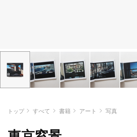
すべて
書籍
アート
写真
トップ
東京窓景