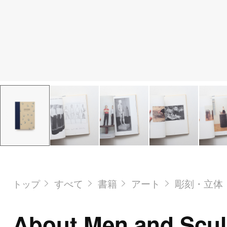
すべて
書籍
アート
彫刻・立体
トップ
About Men and Scul