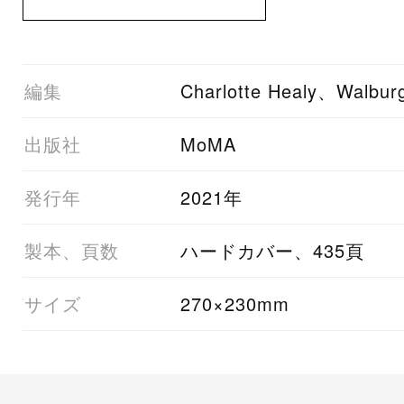
01編集
Charlotte Healy、Walbu
03出版社
MoMA
05発行年
2021年
06製本、頁数
ハードカバー、435頁
07サイズ
270×230mm