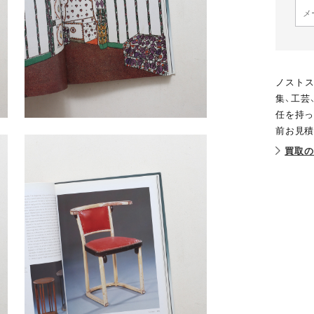
ノストス
集、工芸
任を持っ
前お見積
買取の