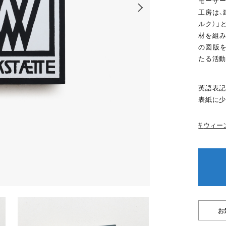
モーザー
工房は、
ルク）」
材を組み
の図版を
たる活動
英語表記
表紙に少
ウィー