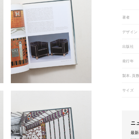
01著者
02デザイン
03出版社
05発行年
06製本、頁
07サイズ
ニ
最新