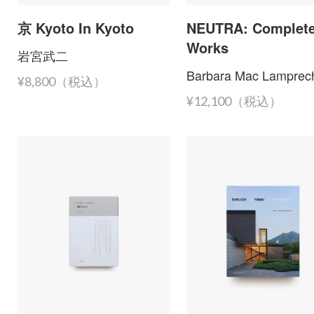
京 Kyoto In Kyoto
NEUTRA: Complet
Works
岩宮武二
Barbara Mac Lamprec
¥8,800（税込）
¥12,100（税込）