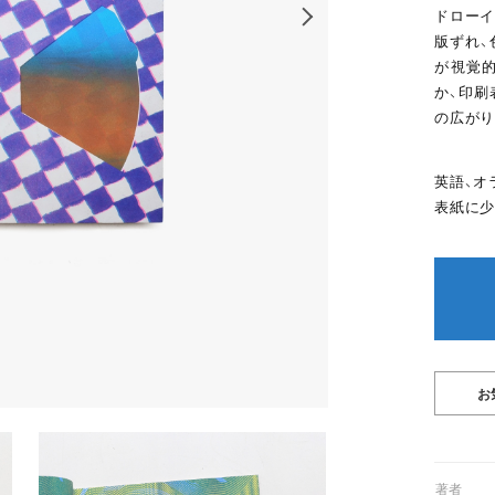
ドローイ
版ずれ、
が視覚
か、印刷
の広がり
英語、オ
表紙に少
01著者