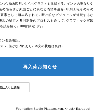
ング、抽象図形、タイポグラフィを収録する。インクの重なりや
色の揺らぎが紙面ごとに異なる表情を生み、印刷工程そのもの
的要素として組み込まれる。断片的なビジュアルが連続するな
表現の試行と共同制作のプロセスを通して、グラフィック実践
を読み解く。100部限定刊行。
ランダ語表記。
スレ、僅かな汚れあり。本文の状態は良好。
再入荷お知らせ
Foundation Studio Plaatsmaken、Knust／Extrapool