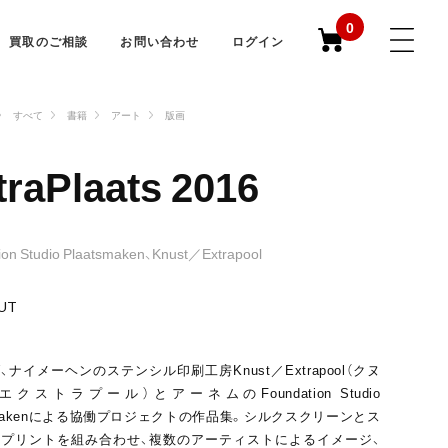
0
買取のご相談
お問い合わせ
ログイン
すべて
書籍
アート
版画
traPlaats 2016
ion Studio Plaatsmaken、Knust／Extrapool
UT
、ナイメーヘンのステンシル印刷工房Knust／Extrapool（クヌ
クストラプール）とアーネムのFoundation Studio
tsmakenによる協働プロジェクトの作品集。シルクスクリーンとス
プリントを組み合わせ、複数のアーティストによるイメージ、