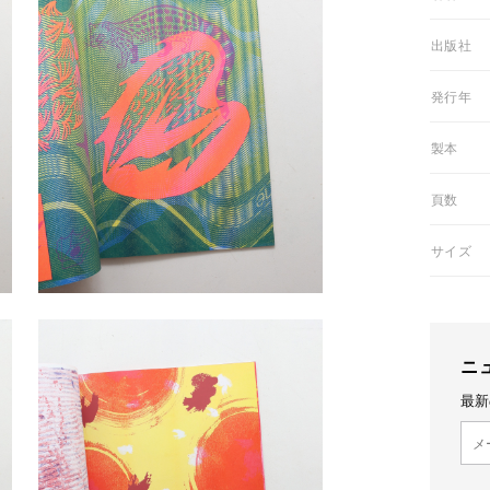
03出版社
05発行年
06製本
07頁数
08サイズ
ニ
最新