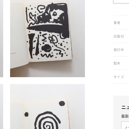
01著者
03出版社
05発行年
06製本
08サイズ
ニ
最新