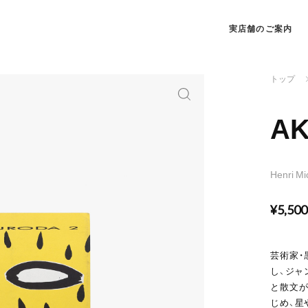
実店舗のご案内
トップ
AK
Henri M
¥5,50
芸術家・
し、ジャ
と散文が
じめ、星