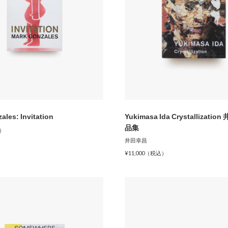
ales: Invitation
Yukimasa Ida Crystallizati
品集
込）
井田幸昌
¥11,000（税込）