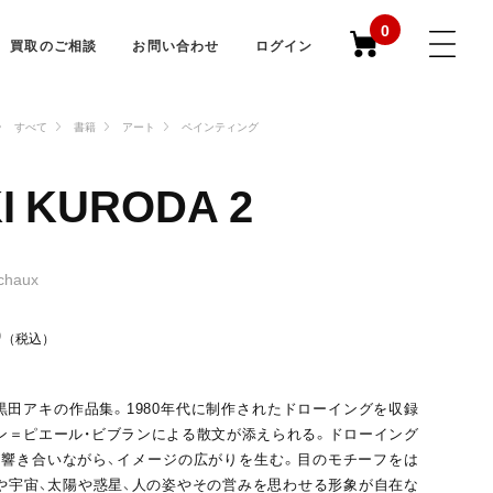
0
買取のご相談
お問い合わせ
ログイン
すべて
書籍
アート
ペインティング
I KURODA 2
ichaux
0
（税込）
黒田アキの作品集。1980年代に制作されたドローイングを収録
ン＝ピエール・ビブランによる散文が添えられる。ドローイング
響き合いながら、イメージの広がりを生む。目のモチーフをは
や宇宙、太陽や惑星、人の姿やその営みを思わせる形象が自在な