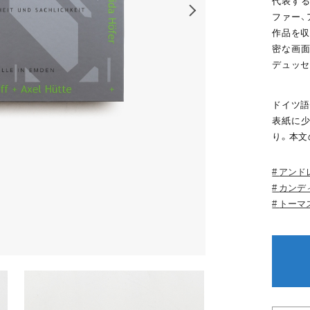
代表する
ファー、
作品を収
密な画面
デュッセ
ドイツ語
表紙に少
り。本文
アンド
カンデ
トーマ