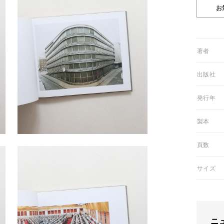
01著者
03出版社
05発行年
06製本
07頁数
08サイズ
ニ