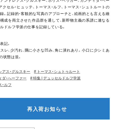
アンドレアス・グルスキー、ボリス・ベッカー、カンディダ・ヘー
アクセル・ヒュッテ、トーマス・ルフ、トーマス・シュトルートの
録。記録的・客観的な写真のアプローチと、絵画的とも言える緻
構成を両立させた作品群を通して、新即物主義の系譜に連なる
ルドルフ学派の仕事を記録している。
表記。
スレ、少汚れ、隅に小さな凹み、角に潰れあり。小口に少シミあ
の状態は並。
レアス・グルスキー
トーマス・シュトゥルート
ィダ・へーファー
特集 | デュッセルドルフ学派
ス・ルフ
再入荷お知らせ