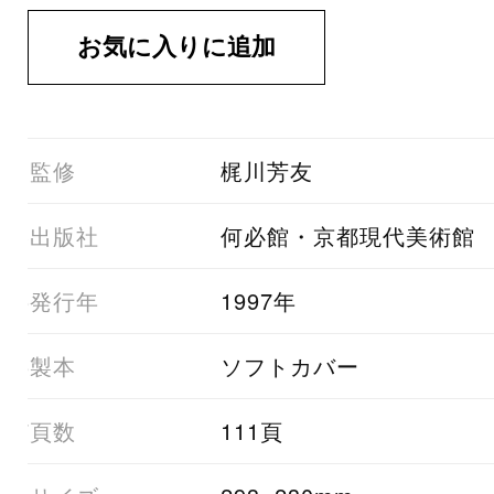
01監修
梶川芳友
03出版社
何必館・京都現代美術館
05発行年
1997年
06製本
ソフトカバー
07頁数
111頁