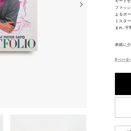
モードセ
ファッシ
よるポー
ミスター
まれ、宇
表紙に少
ペータ