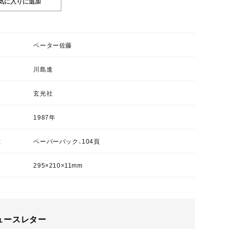
ペーター佐藤
川島進
玄光社
1987年
数
ペーパーバック、104頁
295×210×11mm
ュースレター