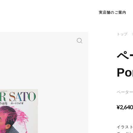
実店舗のご案内
トップ
ペ
Por
ペータ
¥2,64
イラスト