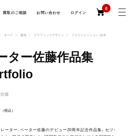
0
買取のご相談
お問い合わせ
ログイン
すべて
書籍
グラフィックデザイン
イラストレーション・絵本
ーター佐藤作品集
tfolio
ー佐藤
0
（税込）
レーター、ペーター佐藤のデビュー20周年記念作品集。セツ・