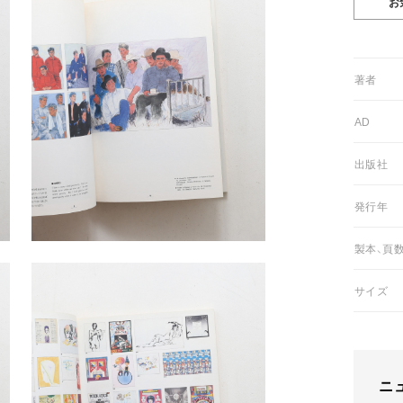
01著者
02AD
03出版社
05発行年
06製本、頁
07サイズ
ニ