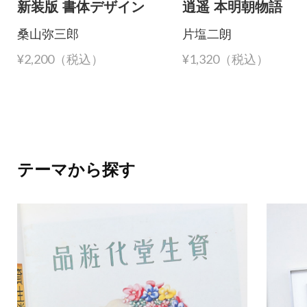
新装版 書体デザイン
逍遥 本明朝物語
桑山弥三郎
片塩二朗
¥2,200（税込）
¥1,320（税込）
テーマから探す