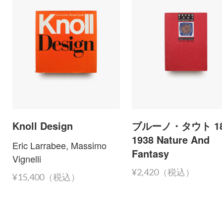
Knoll Design
ブルーノ・タウト 18
1938 Nature And
Eric Larrabee, Massimo
Fantasy
Vignelli
¥2,420（税込）
¥15,400（税込）