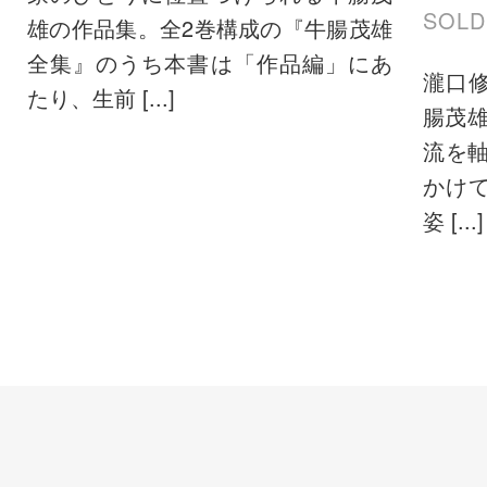
SOLD
雄の作品集。全2巻構成の『牛腸茂雄
全集』のうち本書は「作品編」にあ
瀧口
たり、生前 [...]
腸茂
流を軸
かけ
姿 [...]