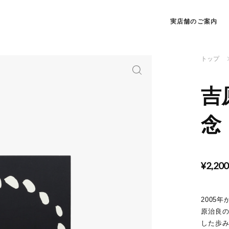
実店舗のご案内
トップ
吉
念
¥2,20
2005
原治良の
した歩み