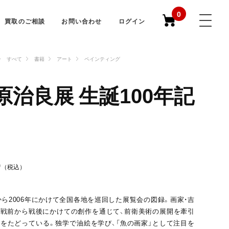
0
買取のご相談
お問い合わせ
ログイン
すべて
書籍
アート
ペインティング
原治良展 生誕100年記
0
（税込）
年から2006年にかけて全国各地を巡回した展覧会の図録。画家・吉
戦前から戦後にかけての創作を通じて、前衛美術の展開を牽引
をたどっている。独学で油絵を学び、「魚の画家」として注目を