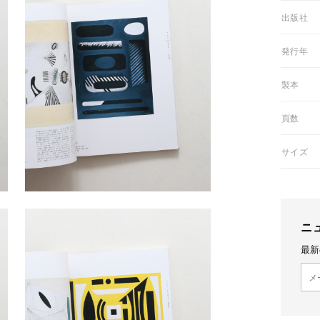
03出版社
05発行年
06製本
07頁数
08サイズ
ニ
最新