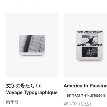
文字の母たち Le
America In Passin
Voyage Typographique
Henri Cartier-Bresson
港千尋
¥8,800（税込）