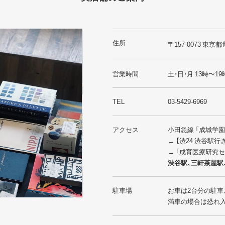
住所
〒157-0073 東京都
営業時間
土・日・月 13時〜19
TEL
03-5429-6969
アクセス
小田急線 「成城学
→ 【渋24 渋谷駅
→ 「成育医療研究
渋谷駅、三軒茶屋駅
駐車場
お車は2台分の駐車
満車の場合は恐れ