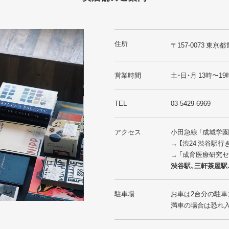
住所
〒157-0073 東京都
営業時間
土・日・月 13時〜19
TEL
03-5429-6969
アクセス
小田急線 「成城学
→ 【渋24 渋谷駅
→ 「成育医療研究
渋谷駅、三軒茶屋駅
駐車場
お車は2台分の駐車
満車の場合は恐れ