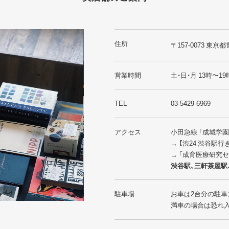
住所
〒157-0073 東京都
営業時間
土・日・月 13時〜19
TEL
03-5429-6969
アクセス
小田急線 「成城学
→ 【渋24 渋谷駅
→ 「成育医療研究
渋谷駅、三軒茶屋駅
駐車場
お車は2台分の駐車
満車の場合は恐れ