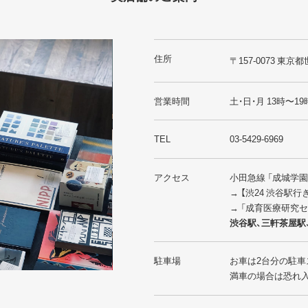
住所
〒157-0073 東京都
営業時間
土・日・月 13時〜19
TEL
03-5429-6969
アクセス
小田急線 「成城学
→ 【渋24 渋谷駅
→ 「成育医療研究
渋谷駅、三軒茶屋駅
駐車場
お車は2台分の駐車
満車の場合は恐れ