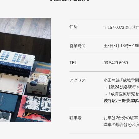
住所
〒157-0073 東京都
営業時間
土・日・月 13時〜19
TEL
03-5429-6969
アクセス
小田急線 「成城学
→ 【渋24 渋谷駅
→ 「成育医療研究
渋谷駅、三軒茶屋駅
駐車場
お車は2台分の駐車
満車の場合は恐れ