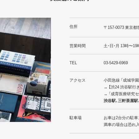
住所
〒157-0073 東京都
営業時間
土・日・月 13時〜19
TEL
03-5429-6969
アクセス
小田急線 「成城学
→ 【渋24 渋谷駅
→ 「成育医療研究
渋谷駅、三軒茶屋駅
駐車場
お車は2台分の駐車
満車の場合は恐れ