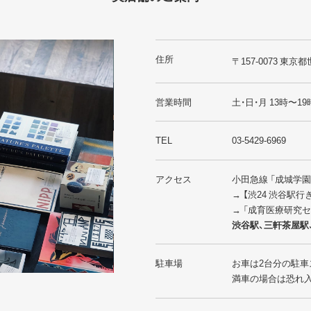
住所
〒157-0073 東京都
営業時間
土・日・月 13時〜19
TEL
03-5429-6969
アクセス
小田急線 「成城学
→ 【渋24 渋谷駅
→ 「成育医療研究
渋谷駅、三軒茶屋駅
駐車場
お車は2台分の駐車
満車の場合は恐れ