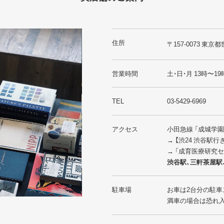
住所
〒157-0073 東京都
営業時間
土・日・月 13時〜19
TEL
03-5429-6969
アクセス
小田急線 「成城学
→ 【渋24 渋谷駅
→ 「成育医療研究
渋谷駅、三軒茶屋駅
駐車場
お車は2台分の駐車
満車の場合は恐れ