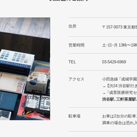
住所
〒157-0073 東京都
営業時間
土・日・月 13時〜19
TEL
03-5429-6969
アクセス
小田急線 「成城学
→ 【渋24 渋谷駅
→ 「成育医療研究
渋谷駅、三軒茶屋駅
駐車場
お車は2台分の駐車
満車の場合は恐れ