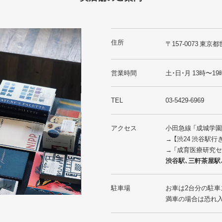
住所
〒157-0073 東京都
営業時間
土・日・月 13時〜19
TEL
03-5429-6969
アクセス
小田急線 「成城学
→ 【渋24 渋谷駅
→ 「成育医療研究
渋谷駅、三軒茶屋駅
駐車場
お車は2台分の駐車
満車の場合は恐れ