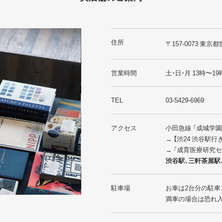
住所
〒157-0073 東京都
営業時間
土・日・月 13時〜19
TEL
03-5429-6969
アクセス
小田急線 「成城学
→ 【渋24 渋谷駅
→ 「成育医療研究
渋谷駅、三軒茶屋駅
駐車場
お車は2台分の駐車
満車の場合は恐れ