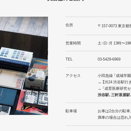
住所
〒157-0073 東京都
営業時間
土・日・月 13時〜19
TEL
03-5429-6969
アクセス
小田急線 「成城学
→ 【渋24 渋谷駅
→ 「成育医療研究
渋谷駅、三軒茶屋駅
駐車場
お車は2台分の駐車
満車の場合は恐れ