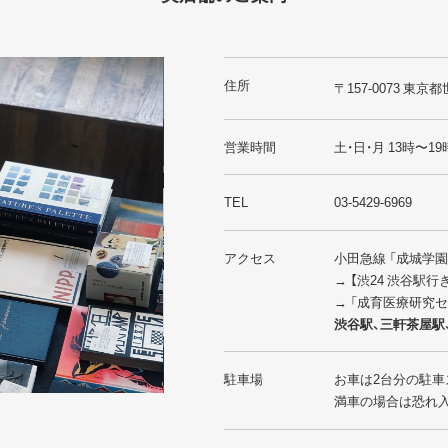
住所
〒157-0073 東京都
営業時間
土・日・月 13時〜19
TEL
03-5429-6969
アクセス
小田急線 「成城学
→ 【渋24 渋谷駅
→ 「成育医療研究
渋谷駅、三軒茶屋駅
駐車場
お車は2台分の駐車
満車の場合は恐れ