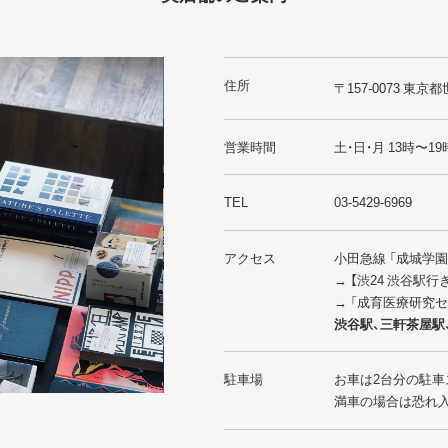
住所
〒157-0073 東京都
営業時間
土・日・月 13時〜19
TEL
03-5429-6969
アクセス
小田急線 「成城学
→ 【渋24 渋谷駅
→ 「成育医療研究
渋谷駅、三軒茶屋駅
駐車場
お車は2台分の駐車
満車の場合は恐れ