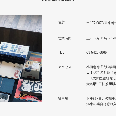
住所
〒157-0073 東京都
営業時間
土・日・月 13時〜19
TEL
03-5429-6969
アクセス
小田急線 「成城学
→ 【渋24 渋谷駅
→ 「成育医療研究
渋谷駅、三軒茶屋駅
駐車場
お車は2台分の駐車
満車の場合は恐れ