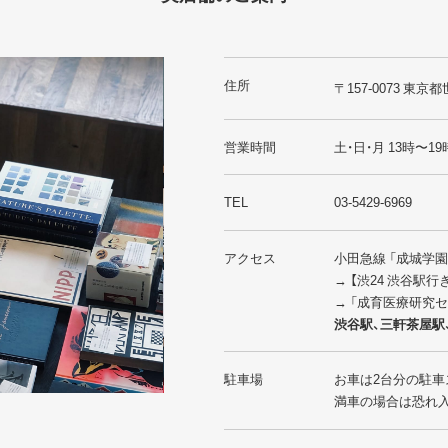
住所
〒157-0073 東京都
営業時間
土・日・月 13時〜19
TEL
03-5429-6969
アクセス
小田急線 「成城学
→ 【渋24 渋谷駅
→ 「成育医療研究
渋谷駅、三軒茶屋駅
駐車場
お車は2台分の駐車
満車の場合は恐れ