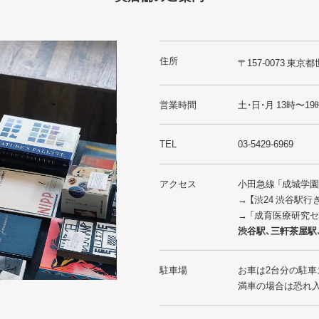
住所
〒157-0073 東京都
営業時間
土・日・月 13時〜19
TEL
03-5429-6969
アクセス
小田急線 「成城学
→ 【渋24 渋谷駅
→ 「成育医療研究
渋谷駅、三軒茶屋駅
駐車場
お車は2台分の駐車
満車の場合は恐れ